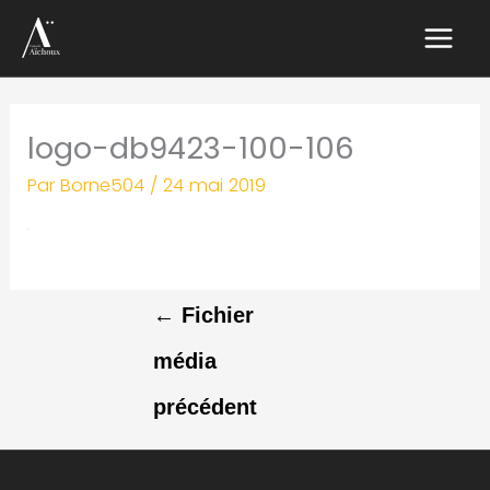
Aller
au
contenu
logo-db9423-100-106
Par
Borne504
/
24 mai 2019
←
Fichier
média
précédent