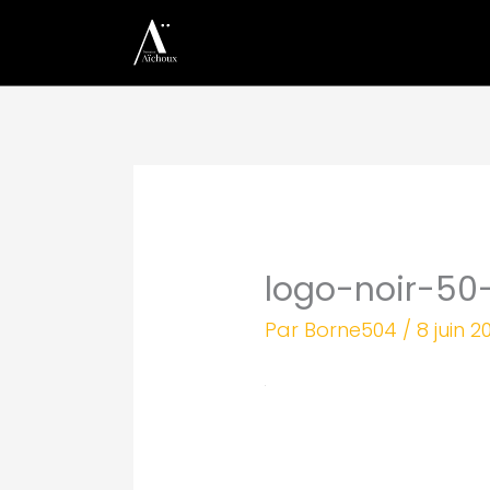
Aller
au
contenu
logo-noir-50
Par
Borne504
/
8 juin 2