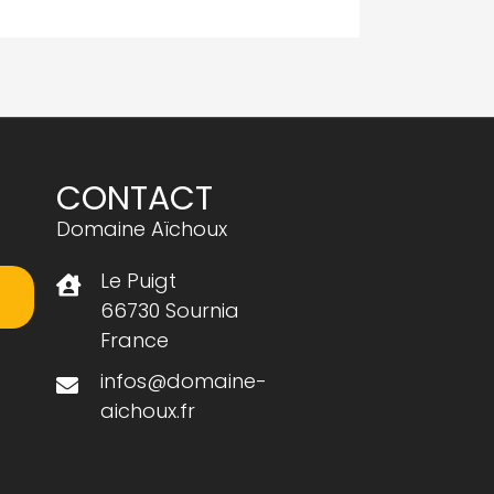
CONTACT
Domaine Aïchoux
Le Puigt
66730 Sournia
France
infos@domaine-
aichoux.fr